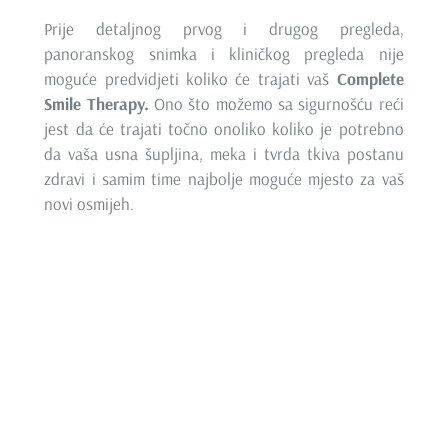
Prije detaljnog prvog i drugog pregleda,
panoranskog snimka i kliničkog pregleda nije
moguće predvidjeti koliko će trajati vaš
Complete
Smile Therapy.
Ono što možemo sa sigurnošću reći
jest da će trajati točno onoliko koliko je potrebno
da vaša usna šupljina, meka i tvrda tkiva postanu
zdravi i samim time najbolje moguće mjesto za vaš
novi osmijeh.
“Meni je stalo do zdravlja zubi mojih pacijenata jer
mi je stalo do mog posla. Ja nisam samo još jedan
copy/paste zubar. Vještina i stručnost stvar su
edukacije i prakse, dok je osobnost nemoguće
kopirati. Pacijentima nudim trajna rješenja u koja
vjerujem. Ne pristajem na kompromisna rješenja
koja kategoriziram kao krpanje. Krpaju se čarape, a
ne zubi ili zdravlje mojih pacijenata.”