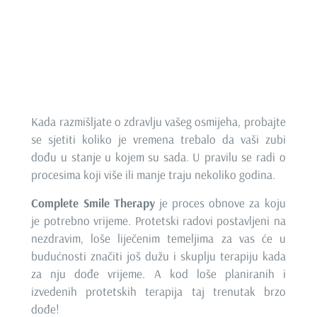
osmijeha zahtjevaju vaše i njegovo vrijeme. To je
vrijeme koje vi i vaš osmijeh zaslužujete!
KOLIKO DUGO TRAJE COMPLETE
SMILE THERAPY?
Kada razmišljate o
zdravlju vašeg osmijeha, probajte
se sjetiti koliko je vremena trebalo da vaši zubi
dođu u stanje u kojem su sada. U pravilu se radi o
procesima koji više ili manje traju nekoliko godina.
Complete Smile Therapy
je proces obnove za koju
je potrebno vrijeme. Protetski radovi postavljeni na
nezdravim, loše liječenim temeljima za vas će u
budućnosti značiti još dužu i skuplju terapiju kada
za nju dođe vrijeme. A kod loše planiranih i
izvedenih protetskih terapija taj trenutak brzo
dođe!