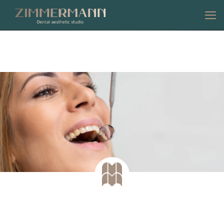
COMPLETE SMILE THERAPY
Complete smile therapy by Zimmermann
ujedno su
metoda i pristup rješavanju estetskih,